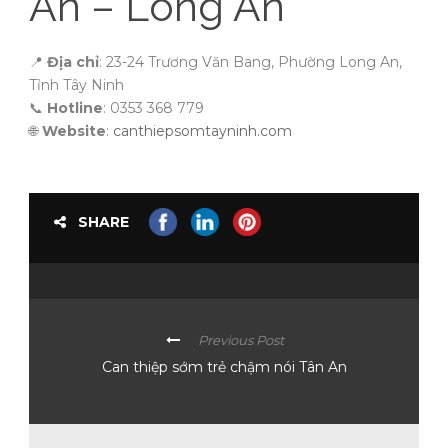
An – Long An
📍
Địa chỉ
: 23-24 Trương Văn Bang, Phường Long An,
Tỉnh Tây Ninh
📞
Hotline
: 0353 368 779
🌐
Website
:
canthiepsomtayninh.com
SHARE
Previous Post
Can thiệp sớm trẻ chậm nói Tân An