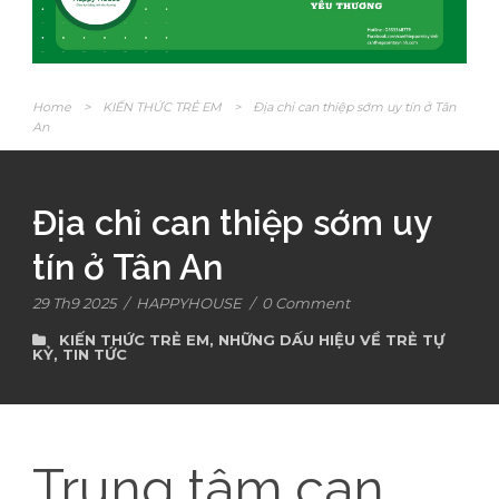
Home
>
KIẾN THỨC TRẺ EM
>
Địa chỉ can thiệp sớm uy tín ở Tân
An
Địa chỉ can thiệp sớm uy
tín ở Tân An
29 Th9 2025
/
HAPPYHOUSE
/
0 Comment
KIẾN THỨC TRẺ EM
,
NHỮNG DẤU HIỆU VỀ TRẺ TỰ
KỶ
,
TIN TỨC
Trung tâm can