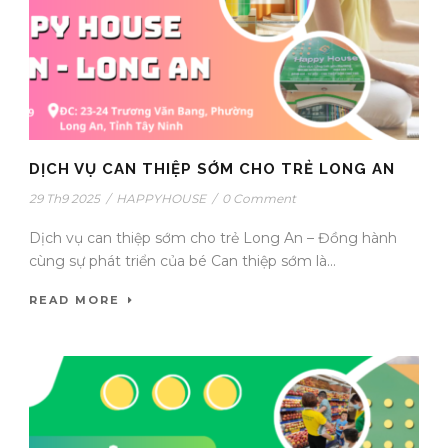
DỊCH VỤ CAN THIỆP SỚM CHO TRẺ LONG AN
29 Th9 2025
/
HAPPYHOUSE
/
0 Comment
Dịch vụ can thiệp sớm cho trẻ Long An – Đồng hành
cùng sự phát triển của bé Can thiệp sớm là...
READ MORE