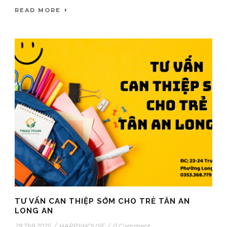
READ MORE
TƯ VẤN CAN THIỆP SỚM CHO TRẺ TÂN AN
LONG AN
29 Th9 2025
/
HAPPYHOUSE
/
0 Comment