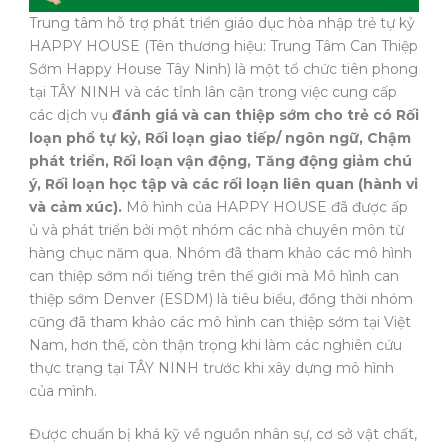
Trung tâm hỗ trợ phát triển giáo dục hòa nhập trẻ tự kỷ
HAPPY HOUSE (Tên thương hiệu: Trung Tâm Can Thiệp
Sớm Happy House Tây Ninh) là một tổ chức tiên phong
tại TÂY NINH và các tỉnh lân cận trong việc cung cấp
các dịch vụ
đánh giá và can thiệp sớm cho trẻ có Rối
loạn phổ tự kỷ, Rối loạn giao tiếp/ ngôn ngữ, Chậm
phát triển, Rối loạn vận động, Tăng động giảm chú
ý, Rối loạn học tập và các rối loạn liên quan (hành vi
và cảm xúc).
Mô hình của HAPPY HOUSE đã được ấp
ủ và phát triển bởi một nhóm các nhà chuyên môn từ
hàng chục năm qua. Nhóm đã tham khảo các mô hình
can thiệp sớm nổi tiếng trên thế giới mà Mô hình can
thiệp sớm Denver (ESDM) là tiêu biểu, đồng thời nhóm
cũng đã tham khảo các mô hình can thiệp sớm tại Việt
Nam, hơn thế, còn thận trọng khi làm các nghiên cứu
thực trạng tại TÂY NINH trước khi xây dựng mô hình
của mình.
Được chuẩn bị khá kỹ về nguồn nhân sự, cơ sở vật chất,