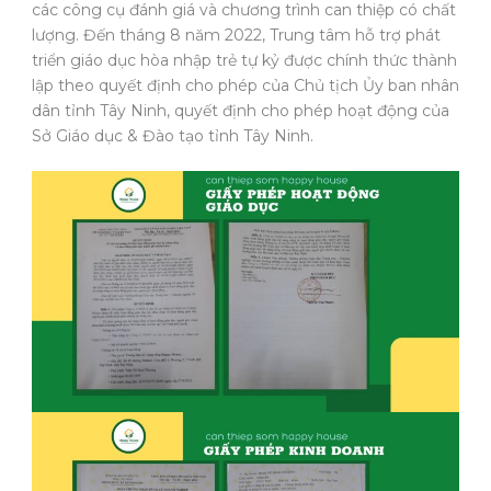
các công cụ đánh giá và chương trình can thiệp có chất
lượng. Đến tháng 8 năm 2022, Trung tâm hỗ trợ phát
triển giáo dục hòa nhập trẻ tự kỷ được chính thức thành
lập theo quyết định cho phép của Chủ tịch Ủy ban nhân
dân tỉnh Tây Ninh, quyết định cho phép hoạt động của
Sở Giáo dục & Đào tạo tỉnh Tây Ninh.