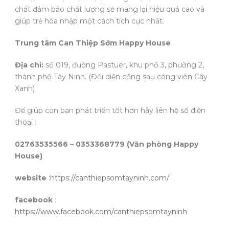
chất đảm bảo chất lượng sẽ mang lại hiệu quả cao và
giúp trẻ hòa nhập một cách tích cực nhất.
Trung tâm Can Thiệp Sớm Happy House
Địa chỉ:
số 019, đường Pastuer, khu phố 3, phường 2,
thành phố Tây Ninh. (Đối diện cổng sau công viên Cây
Xanh)
Để giúp con bạn phát triển tốt hơn hãy liên hệ số điện
thoại :
02763535566 – 0353368779 (Văn phòng Happy
House)
website
:
https://canthiepsomtayninh.com/
facebook
:
https://www.facebook.com/canthiepsomtayninh