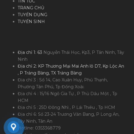
TIN TỨC
TRANG CHỦ
TUYỂN DỤNG
TUYỂN SINH
Địa chỉ 1: 63
Nguyễn Thái Học, Kp3, P Tân Ninh, Tây
Ninh
Địa chỉ 2: KP Thương Mại Mai Anh lô D7, Kp Lộc An
, P Trảng Bàng, TX Trảng Bàng
Địa chỉ 3 : Số 14, Cao Xuân Huy, Phú Thạnh,
Phường Tân Phú, Tp Đồng Xoài.
Địa chỉ 4 : 15/16 Ngô Gia Tự , P Thủ Dầu Một , Tp
HCM
Địa chỉ 5 : 25D Đông Nhì , P Lái Thiêu , Tp HCM
Địa chỉ 6: Số 23-24 Trương Văn Bang, P Long An,
Tây Ninh, Tân An
Hotline: 0353368779