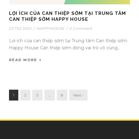
LỢI ÍCH CỦA CAN THIỆP SỚM TẠI TRUNG TÂM
CAN THIỆP SỚM HAPPY HOUSE
23 Th2 2024
/
HAPPYHOUSE
/
0 Comment
Lợi ích của can thiệp sớm tại Trung tâm Can thiệp sớm
Happy House Can thiệp sớm đóng vai trò vô cùng...
READ MORE
1
2
3
…
8
Next ›