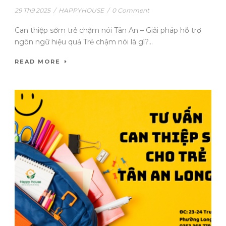
29 Th9 2025
/
HAPPYHOUSE
/
0 Comment
Can thiệp sớm trẻ chậm nói Tân An – Giải pháp hỗ trợ
ngôn ngữ hiệu quả Trẻ chậm nói là gì?...
READ MORE