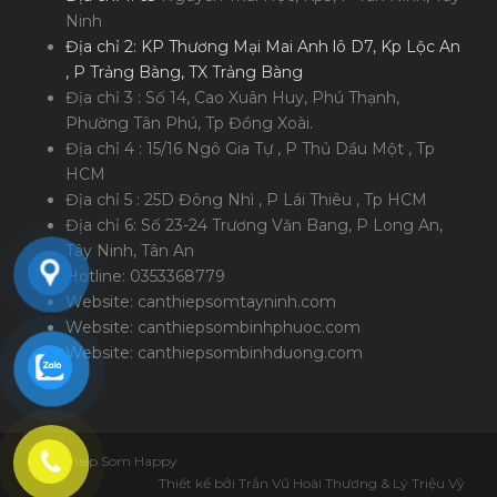
Ninh
Địa chỉ 2: KP Thương Mại Mai Anh lô D7, Kp Lộc An
, P Trảng Bàng, TX Trảng Bàng
Địa chỉ 3 : Số 14, Cao Xuân Huy, Phú Thạnh,
Phường Tân Phú, Tp Đồng Xoài.
Địa chỉ 4 : 15/16 Ngô Gia Tự , P Thủ Dầu Một , Tp
HCM
Địa chỉ 5 : 25D Đông Nhì , P Lái Thiêu , Tp HCM
Địa chỉ 6: Số 23-24 Trương Văn Bang, P Long An,
Tây Ninh, Tân An
Hotline: 0353368779
Website: canthiepsomtayninh.com
Website: canthiepsombinhphuoc.com
Website: canthiepsombinhduong.com
Can Thiep Som Happy
Thiết kế bởi Trần Vũ Hoài Thương & Lý Triệu Vỹ