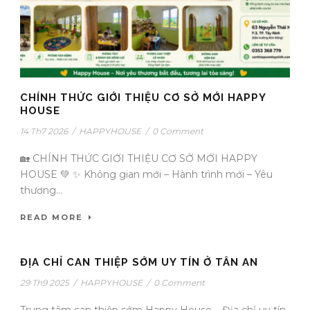
CHÍNH THỨC GIỚI THIỆU CƠ SỞ MỚI HAPPY
HOUSE
14 Th7 2026
/
HAPPYHOUSE
/
0 Comment
🏡 CHÍNH THỨC GIỚI THIỆU CƠ SỞ MỚI HAPPY
HOUSE 💚 ✨ Không gian mới – Hành trình mới – Yêu
thương...
READ MORE
ĐỊA CHỈ CAN THIỆP SỚM UY TÍN Ở TÂN AN
29 Th9 2025
/
HAPPYHOUSE
/
0 Comment
Trung tâm can thiệp sớm Happy House – Địa chỉ uy tín