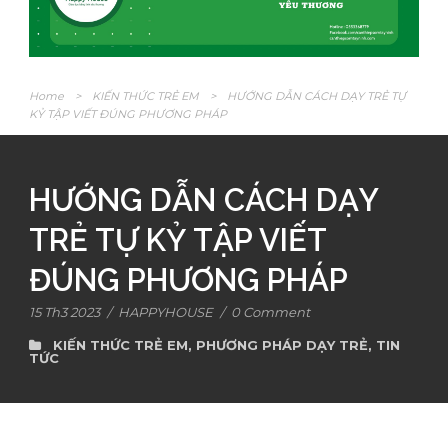
Home
>
KIẾN THỨC TRẺ EM
>
HƯỚNG DẪN CÁCH DẠY TRẺ TỰ
KỶ TẬP VIẾT ĐÚNG PHƯƠNG PHÁP
HƯỚNG DẪN CÁCH DẠY
TRẺ TỰ KỶ TẬP VIẾT
ĐÚNG PHƯƠNG PHÁP
15 Th3 2023
/
HAPPYHOUSE
/
0 Comment
KIẾN THỨC TRẺ EM
,
PHƯƠNG PHÁP DẠY TRẺ
,
TIN
TỨC