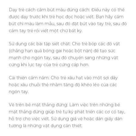
Dạy trẻ cách cầm bút màu đúng cách: Điều này có thể
được dạy trước khi trẻ học đọc hoặc viết. Bạn hãy cầm
bút chì màu làm mẫu, sau đó đặt bút vào tay trẻ, sau đó
cầm tay trẻ rồi viết một chữ bất kỳ.
Sử dụng các bài tập siết chặt: Cho trẻ bóp các đồ vật
(chẳng hạn quả bóng gai hoặc bột nặn) để tạo sức
mạnh cho ngón tay, sau đó chuyển sang những vật
cứng khi lực tay của trẻ cứng cáp hơn.
Cải thiện cầm nắm: Cho trẻ xâu hạt vào một sợi dây
hoặc xâu chuỗi thẻ nhằm tăng độ khéo léo của các
ngón tay.
Vẽ trên bề mặt thẳng đứng: Làm việc trên những bề
mặt thẳng đứng giúp trẻ tự kỷ phát triển các cơ cổ tay,
hỗ trợ cho việc viết. Sử dụng giá vẽ hoặc dán giấy dán
tường là những vật dụng cần thiết.