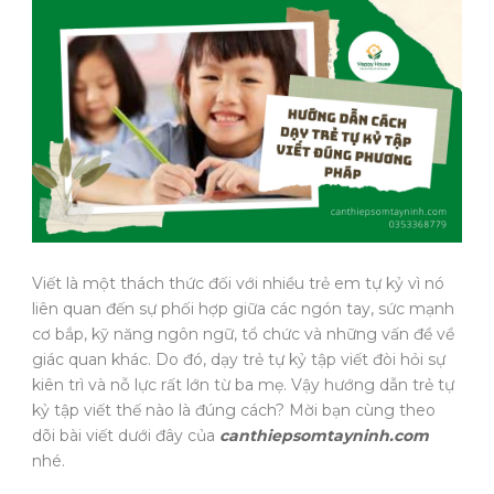
Viết là một thách thức đối với nhiều trẻ em tự kỷ vì nó
liên quan đến sự phối hợp giữa các ngón tay, sức mạnh
cơ bắp, kỹ năng ngôn ngữ, tổ chức và những vấn đề về
giác quan khác. Do đó, dạy trẻ tự kỷ tập viết đòi hỏi sự
kiên trì và nỗ lực rất lớn từ ba mẹ. Vậy hướng dẫn trẻ tự
kỷ tập viết thế nào là đúng cách? Mời bạn cùng theo
dõi bài viết dưới đây của
canthiepsomtayninh.com
nhé.