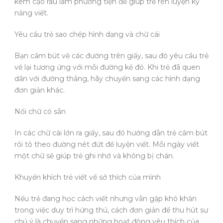
kem cạo râu làm phương tiện để giúp trẻ rèn luyện kỹ
năng viết.
Yêu cầu trẻ sao chép hình dạng và chữ cái
Bạn cầm bút vẽ các đường trên giấy, sau đó yêu cầu trẻ
vẽ lại tương ứng với mỗi đường kẻ đó. Khi trẻ đã quen
dần với đường thẳng, hãy chuyển sang các hình dạng
đơn giản khác.
Nối chữ có sẵn
In các chữ cái lớn ra giấy, sau đó hướng dẫn trẻ cầm bút
rồi tô theo đường nét đứt để luyện viết. Mỗi ngày viết
một chữ sẽ giúp trẻ ghi nhớ và không bị chán.
Khuyến khích trẻ viết về sở thích của mình
Nếu trẻ đang học cách viết nhưng vẫn gặp khó khăn
trong việc duy trì hứng thú, cách đơn giản để thu hút sự
chú ý là chuyển sang những hoạt động yêu thích của