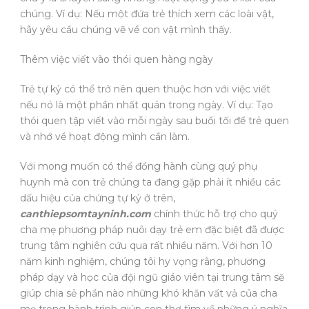
chúng. Ví dụ: Nếu một đứa trẻ thích xem các loài vật,
hãy yêu cầu chúng vẽ về con vật mình thấy.
Thêm việc viết vào thói quen hàng ngày
Trẻ tự kỷ có thể trở nên quen thuộc hơn với việc viết
nếu nó là một phần nhất quán trong ngày. Ví dụ: Tạo
thói quen tập viết vào mỗi ngày sau buổi tối để trẻ quen
và nhớ về hoạt động mình cần làm.
Với mong muốn có thể đồng hành cùng quý phụ
huynh mà con trẻ chúng ta đang gặp phải ít nhiều các
dấu hiệu của chứng tự kỷ ở trên,
canthiepsomtayninh.com
chính thức hỗ trợ cho quý
cha mẹ phương pháp nuôi dạy trẻ em đặc biệt đã được
trung tâm nghiên cứu qua rất nhiều năm. Với hơn 10
năm kinh nghiệm, chúng tôi hy vọng rằng, phương
pháp dạy và học của đội ngũ giáo viên tại trung tâm sẽ
giúp chia sẻ phần nào những khó khăn vất vả của cha