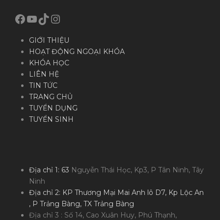
Facebook
YouTube
TikTok
Instagram
GIỚI THIỆU
HOẠT ĐỘNG NGOẠI KHÓA
KHÓA HỌC
LIÊN HỆ
TIN TỨC
TRANG CHỦ
TUYỂN DỤNG
TUYỂN SINH
Địa chỉ 1: 63
Nguyễn Thái Học, Kp3, P Tân Ninh, Tây
Ninh
Địa chỉ 2: KP Thương Mại Mai Anh lô D7, Kp Lộc An
, P Trảng Bàng, TX Trảng Bàng
Địa chỉ 3 : Số 14, Cao Xuân Huy, Phú Thạnh,