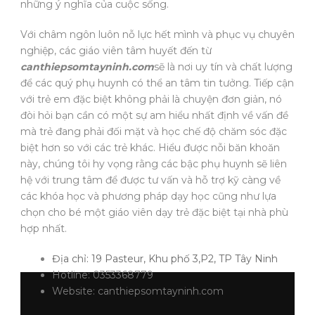
những ý nghĩa của cuộc sống.
Với châm ngôn luôn nỗ lực hết mình và phục vụ chuyên
nghiệp, các giáo viên tâm huyết đến từ
canthiepsomtayninh.com
sẽ là nơi uy tín và chất lượng
để các quý phụ huynh có thể an tâm tin tưởng. Tiếp cận
với trẻ em đặc biệt không phải là chuyện đơn giản, nó
đòi hỏi bạn cần có một sự am hiểu nhất định về vấn đề
mà trẻ đang phải đối mặt và học chế độ chăm sóc đặc
biệt hơn so với các trẻ khác. Hiểu được nỗi băn khoăn
này, chúng tôi hy vọng rằng các bậc phụ huynh sẽ liên
hệ với trung tâm để được tư vấn và hỗ trợ kỹ càng về
các khóa học và phương pháp dạy học cũng như lựa
chọn cho bé một giáo viên dạy trẻ đặc biệt tại nhà phù
hợp nhất.
Địa chỉ: 19 Pasteur, Khu phố 3,P2, TP Tây Ninh
Hotline: 0353368779
Website: canthiepsomtayninh.com