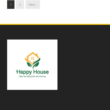
1
2
Next ›