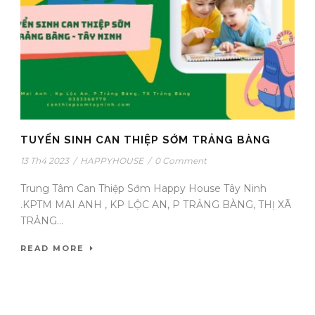
TUYỂN SINH CAN THIỆP SỚM TRẢNG BÀNG
13 Th4 2023
/
HAPPYHOUSE
/
0 Comment
Trung Tâm Can Thiệp Sớm Happy House Tây Ninh
.KPTM MAI ANH , KP LỘC AN, P TRẢNG BÀNG, THỊ XÃ
TRẢNG...
READ MORE