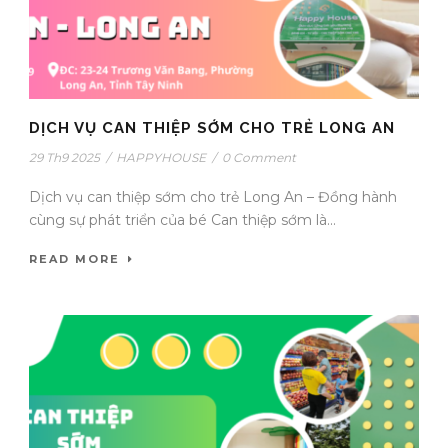
DỊCH VỤ CAN THIỆP SỚM CHO TRẺ LONG AN
29 Th9 2025
/
HAPPYHOUSE
/
0 Comment
Dịch vụ can thiệp sớm cho trẻ Long An – Đồng hành
cùng sự phát triển của bé Can thiệp sớm là...
READ MORE