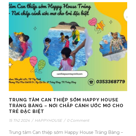
TRUNG TÂM CAN THIỆP SỚM HAPPY HOUSE
TRẢNG BÀNG – NƠI CHẮP CÁNH ƯỚC MƠ CHO
TRẺ ĐẶC BIỆT
15 Th2 2024
/
HAPPYHOUSE
/
0 Comment
Trung tâm Can thiệp sớm Happy House Trảng Bàng –