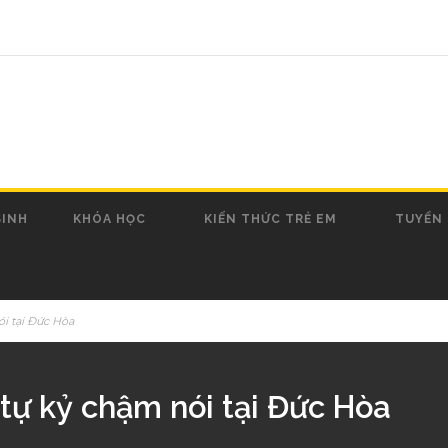
SINH
KHÓA HỌC
KIẾN THỨC TRẺ EM
TUYỂN
ói tại Đức Hòa
tự kỷ chậm nói tại Đức Hòa