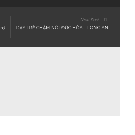
Next Post
trợ
DẠY TRẺ CHẬM NÓI ĐỨC HÒA – LONG AN