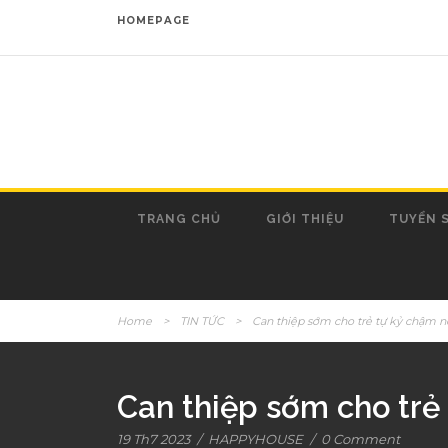
HOMEPAGE
TRANG CHỦ
GIỚI THIỆU
TUYỂN 
Home
>
TIN TỨC
>
Can thiệp sớm cho trẻ tự kỷ chậm n
Can thiệp sớm cho trẻ 
19 Th7 2023
/
HAPPYHOUSE
/
0 Comment