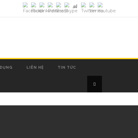
 DỤNG
LIÊN HỆ
TIN TỨC