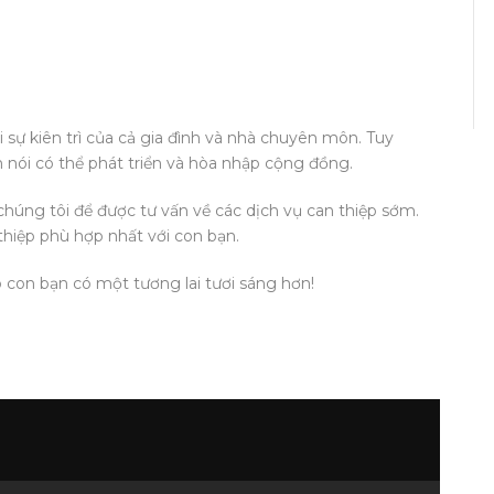
i sự kiên trì của cả gia đình và nhà chuyên môn. Tuy
m nói có thể phát triển và hòa nhập cộng đồng.
chúng tôi để được tư vấn về các dịch vụ can thiệp sớm.
thiệp phù hợp nhất với con bạn.
 con bạn có một tương lai tươi sáng hơn!