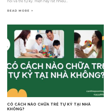
nói và trẻ tự kỷ. Hiện nay rất nhiều...
READ MORE
CÓ CÁCH NÀO CHỮA TRẺ TỰ KỶ TẠI NHÀ
KHÔNG?