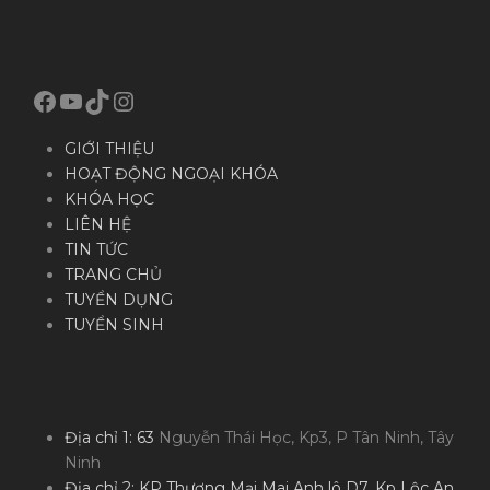
Facebook
YouTube
TikTok
Instagram
GIỚI THIỆU
HOẠT ĐỘNG NGOẠI KHÓA
KHÓA HỌC
LIÊN HỆ
TIN TỨC
TRANG CHỦ
TUYỂN DỤNG
TUYỂN SINH
Địa chỉ 1: 63
Nguyễn Thái Học, Kp3, P Tân Ninh, Tây
Ninh
Địa chỉ 2: KP Thương Mại Mai Anh lô D7, Kp Lộc An