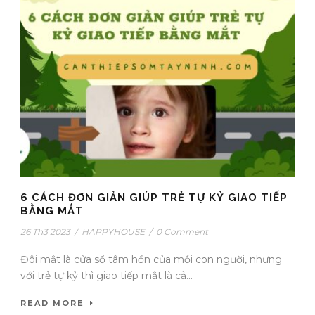
6 CÁCH ĐƠN GIẢN GIÚP TRẺ TỰ KỶ GIAO TIẾP
BẰNG MẮT
26 Th3 2023
/
HAPPYHOUSE
/
0 Comment
Đôi mắt là cửa sổ tâm hồn của mỗi con người, nhưng
với trẻ tự kỷ thì giao tiếp mắt là cả...
READ MORE