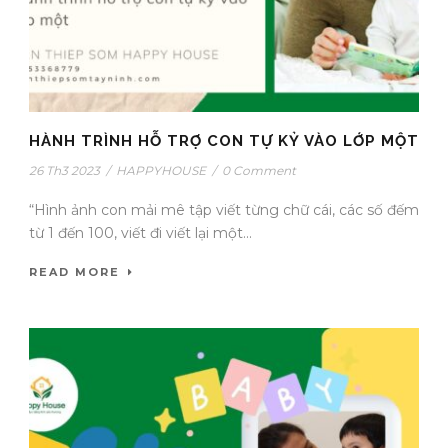
HÀNH TRÌNH HỖ TRỢ CON TỰ KỶ VÀO LỚP MỘT
26 Th3 2023
/
HAPPYHOUSE
/
0 Comment
“Hình ảnh con mải mê tập viết từng chữ cái, các số đếm
từ 1 đến 100, viết đi viết lại một...
READ MORE