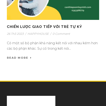
CHIẾN LƯỢC GIAO TIẾP VỚI TRẺ TỰ KỶ
26 Th3 2023
/
HAPPYHOUSE
/
0 Comment
Có một số bộ phận khả năng kết nối với nhau kém hơn
các bộ phận khác. Sự cố trong kết nối...
READ MORE