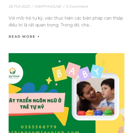
26 Th3 2023
/
HAPPYHOUSE
/
0 Comment
Với mỗi trẻ tự kỷ, việc thực hiện các biện pháp can thiệp
điều trị là rất quan trọng. Trong đó, cha...
READ MORE